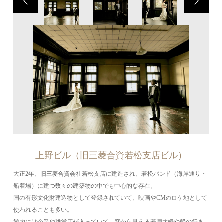
上野ビル（旧三菱合資若松支店ビル）
大正2年、旧三菱合資会社若松支店に建造され、若松バンド（海岸通り・
船着場）に建つ数々の建築物の中でも中心的な存在。
国の有形文化財建造物として登録されていて、映画やCMのロケ地として
使われることも多い。
館内には企業や雑貨店が入っていて、窓から見える若戸大橋や船の行き