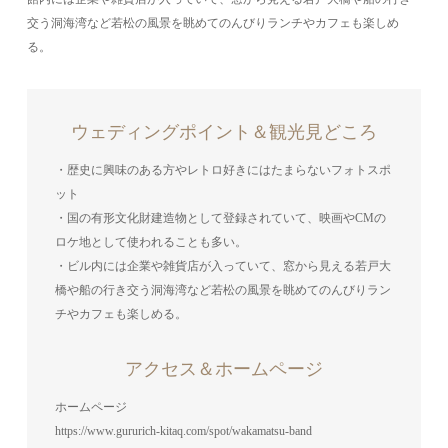
交う洞海湾など若松の風景を眺めてのんびりランチやカフェも楽しめ
る。
ウェディングポイント＆観光見どころ
・歴史に興味のある方やレトロ好きにはたまらないフォトスポ
ット
・国の有形文化財建造物として登録されていて、映画やCMの
ロケ地として使われることも多い。
・ビル内には企業や雑貨店が入っていて、窓から見える若戸大
橋や船の行き交う洞海湾など若松の風景を眺めてのんびりラン
チやカフェも楽しめる。
アクセス＆ホームページ
ホームページ
https://www.gururich-kitaq.com/spot/wakamatsu-band