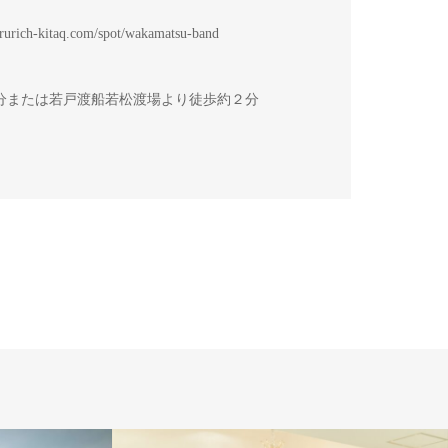
rurich-kitaq.com/spot/wakamatsu-band
５分または若戸渡船若松渡場より徒歩約２分